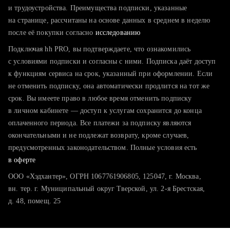
тратите много времени на поиск и вручную поднимаете
и трудоустройства. Преимущества подписки, указанные
резюме
на странице, рассчитаны на основе данных в среднем в неделю
после её покупки согласно
хотите сравнить себя с конкурентами и оценить шансы
исследованию
Подключая hh PRO, вы подтверждаете, что ознакомились
с условиями подписки и согласны с ними. Подписка даёт доступ
к функциям сервиса на срок, указанный при оформлении. Если
не отменить подписку, она автоматически продлится на тот же
срок. Вы имеете право в любое время отменить подписку
в личном кабинете — доступ к услугам сохранится до конца
оплаченного периода. Все платежи за подписку являются
окончательными и не подлежат возврату, кроме случаев,
предусмотренных законодательством. Полные условия есть
в оферте
ООО «Хэдхантер», ОГРН 1067761906805, 125047, г. Москва,
вн. тер. г. Муниципальный округ Тверской, ул. 2-я Брестская,
д. 48, помещ. 25