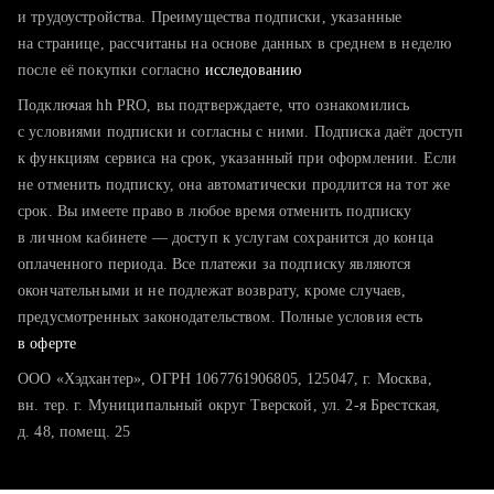
тратите много времени на поиск и вручную поднимаете
и трудоустройства. Преимущества подписки, указанные
резюме
на странице, рассчитаны на основе данных в среднем в неделю
после её покупки согласно
хотите сравнить себя с конкурентами и оценить шансы
исследованию
Подключая hh PRO, вы подтверждаете, что ознакомились
с условиями подписки и согласны с ними. Подписка даёт доступ
к функциям сервиса на срок, указанный при оформлении. Если
не отменить подписку, она автоматически продлится на тот же
срок. Вы имеете право в любое время отменить подписку
в личном кабинете — доступ к услугам сохранится до конца
оплаченного периода. Все платежи за подписку являются
окончательными и не подлежат возврату, кроме случаев,
предусмотренных законодательством. Полные условия есть
в оферте
ООО «Хэдхантер», ОГРН 1067761906805, 125047, г. Москва,
вн. тер. г. Муниципальный округ Тверской, ул. 2-я Брестская,
д. 48, помещ. 25