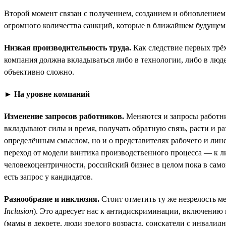
Второй момент связан с получением, созданием и обновлением
огромного количества санкций, которые в ближайшем будущем 
Низкая производительность труда.
Как следствие первых трёх
компания должна вкладываться либо в технологии, либо в люд
объективно сложно.
► На уровне компаний
Изменение запросов работников.
Меняются и запросы работник
вкладывают силы и время, получать обратную связь, расти и р
определённым смыслом, но и о представителях рабочего и линей
переход от модели винтика производственного процесса — к ли
человекоцентричности, российский бизнес в целом пока в само
есть запрос у кандидатов.
Разнообразие и инклюзия.
Стоит отметить ту же незрелость м
Inclusion
). Это адресует нас к антидискриминации, включению
(мамы в декрете, люди зрелого возраста, соискатели с инвалид