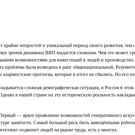
 крайне непростой и уникальный период своего развития, тем 
точки зрения динамики ВВП выдастся сложным. Чем это может г
ньшими возможностями для инвестиций в людей и производство. 
эта проблема была возведена в ранг общенациональной. Разумее
и алармистские прогнозы, которые в итоге не сбылись. Но его нел
ладывается сложная демографическая ситуация, и Россия в этом
 Однако в нашей стране на эту историческую реальность наклад
. Первый — яркое проявление возможностей генеративного искус
ктуре занятости. Самый большой риск быть замещёнными робота
нтеллект подвинет людей на рынке труда, есть у многих.