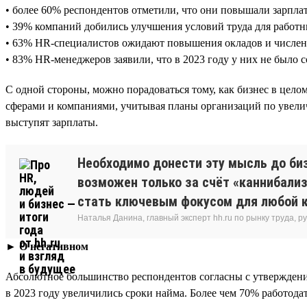
• более 60% респондентов отметили, что они повышали зарпла
• 39% компаний добились улучшения условий труда для работн
• 63% HR-специалистов ожидают повышения окладов и численн
• 83% HR-менеджеров заявили, что в 2023 году у них не было 
С одной стороны, можно порадоваться тому, как бизнес в цел
сферами и компаниями, учитывая планы организаций по увелич
выступят зарплаты.
Необходимо донести эту мысль до би
возможен только за счёт «каннибализ
стать ключевым фокусом для любой 
Наталья Данина, главный эксперт hh.ru по рынку труда,
► О негативном
Абсолютное большинство респондентов согласны с утверждение
в 2023 году увеличились сроки найма. Более чем 70% работодат