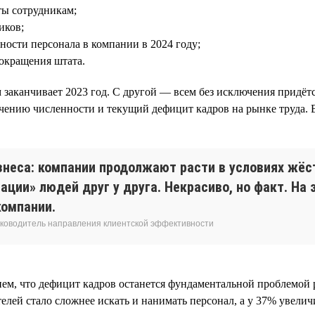
ты сотрудникам;
иков;
ости персонала в компании в 2024 году;
сокращения штата.
ом заканчивает 2023 год. С другой — всем без исключения прид
ению численности и текущий дефицит кадров на рынке труда. В
знеса: компании продолжают расти в условиях жёс
ации» людей друг у друга. Некрасиво, но факт. Н
компании.
 руководитель направления клиентской эффективности
м, что дефицит кадров останется фундаментальной проблемой ры
елей стало сложнее искать и нанимать персонал, а у 37% увеличи