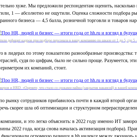
ительно хуже. Мы предложили респондентам оценить, насколько 
утили, 1 — абсолютно не ощутили. Оценка сложности подбора ры
ранного бизнеса — 4,5 балла, розничной торговли и товаров на
тили дефицит кадров при подборе персонала в вашу компанию по шкале от 1 до 5, где 
то в лидерах по этому показателю разнообразные производства:
траслей, судя по цифрам, было не сильно проще. Разумеется, эт
периметром их компаний, стоит.
еров и HRD. «Оцените, что стало со сроками найма (закрытия вакансий) в вашей компа
по рынку сотрудников прибавилось почти в каждой второй орг
, речь скорее шла об оптимизации и структурном перераспределе
компании, и это легко объяснить: в 2022 году именно ИТ замор
ины 2022 года, когда снова началась активизация подбора). Прав
ru фиксировали огромную разницу в hh.индексе между джуниор-