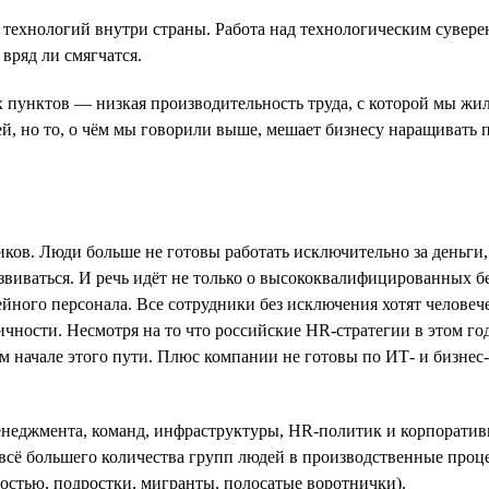
 технологий внутри страны. Работа над технологическим сувере
вряд ли смягчатся.
 пунктов — низкая производительность труда, с которой мы жи
ей, но то, о чём мы говорили выше, мешает бизнесу наращивать
ов. Люди больше не готовы работать исключительно за деньги, 
азвиваться. И речь идёт не только о высококвалифицированных б
ного персонала. Все сотрудники без исключения хотят человечес
чности. Несмотря на то что российские HR-стратегии в этом го
м начале этого пути. Плюс компании не готовы по ИТ- и бизнес
енеджмента, команд, инфраструктуры, HR-политик и корпоратив
 всё большего количества групп людей в производственные проц
ностью, подростки, мигранты, полосатые воротнички).