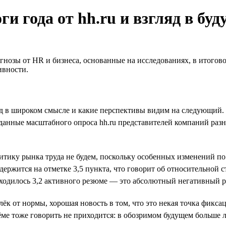
и года от hh.ru и взгляд в буд
гнозы от HR и бизнеса, основанные на исследованиях, в итогово
ивности.
д в широком смысле и какие перспективы видим на следующий.
а данные масштабного опроса hh.ru представителей компаний раз
литику рынка труда не будем, поскольку особенных изменений п
ержится на отметке 3,5 пункта, что говорит об относительной с
иходилось 3,2 активного резюме — это абсолютный негативный р
лёк от нормы, хорошая новость в том, что это некая точка фикс
дъёме тоже говорить не приходится: в обозримом будущем больше