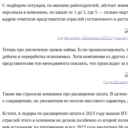
С подбором ситуация, по мнению работодателей, обстоит знач
персонала в компанию, по шкале от 1 до 5, где 5 — сильно ощ
кадров отметили представители отраслей гостиничного и ресто
Средняя оценка, «Насколько в 2023 году вы ощу
Теперь про увеличение сроков найма. Если проанализировать, 
добыча и переработка ископаемых. Хотя компаниям из других о
представителям топ-менеджмента показать, что происходит за 
Среди HR-менедж
Также мы спросили компании про расширение штата. В целом 
о сокращениях, но увольнения не носили массового характера
Кстати, в лидеры по расширению штата в 2023 году вышли ИТ-
отраслей этого в основном не делали (особенно со второй полов
чем остальным: на протяжении всего 2023 года аналитики hh.