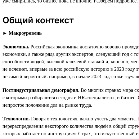
уже смирились, то бизнес пока не вполне. Разберём подробнее.
Общий контекст
►
Макроуровень
Экономика.
Российская экономика достаточно хорошо проходит
экономики, а также ряда других экспертов, следующий год с 
способности людей, высокой ключевой ставкой и, конечно, ме
не исчезнет, впервые за всю российскую историю в 2023 году 
не самый вероятный: например, в начале 2023 года тоже звучал
Постиндустриальная демография.
Во многих странах мира ск
с которыми разбираются сегодня и HR-специалисты, и бизнес.
непростое положение дел на рынке труда.
Технологии.
Говоря о технологиях, важно учесть два момента
перераспределения некоторого количества людей в общей стру
которых работает по инструкциям. Страх, что искусственный и