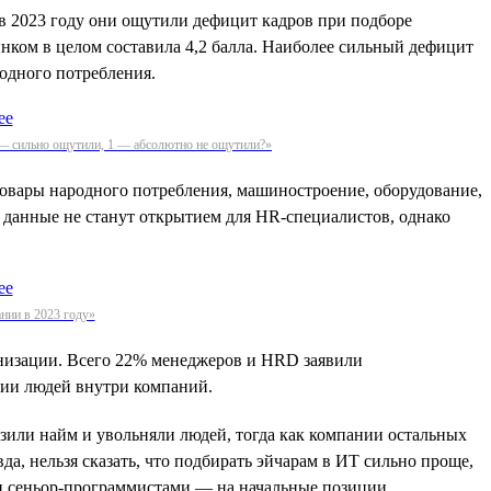
в 2023 году они ощутили дефицит кадров при подборе
нком в целом составила 4,2 балла. Наиболее сильный дефицит
родного потребления.
5 — сильно ощутили, 1 — абсолютно не ощутили?»
 товары народного потребления, машиностроение, оборудование,
и данные не станут открытием для HR-специалистов, однако
нии в 2023 году»
анизации. Всего 22% менеджеров и HRD заявили
нии людей внутри компаний.
озили найм и увольняли людей, тогда как компании остальных
да, нельзя сказать, что подбирать эйчарам в ИТ сильно проще,
 и сеньор-программистами — на начальные позиции