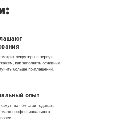
и:
глашают
ования
 смотрят рекрутеры в первую
скажем, как заполнить основные
лучить больше приглашений.
мальный опыт
кажут, на чём стоит сделать
ас мало профессионального
 вовсе.