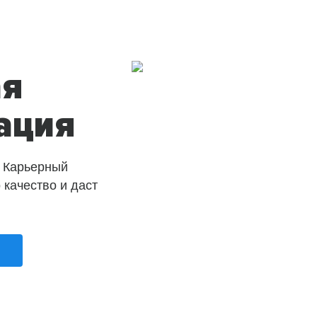
ая
ация
 Карьерный
о качество и даст