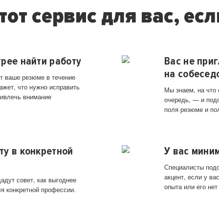
тот сервис для вас, есл
трее найти работу
Вас не при
на собесед
т ваше резюме в течение
ажет, что нужно исправить
Мы знаем, на что
ривлечь внимание
очередь, — и под
поля резюме и по
ту в конкретной
У вас мини
Специалисты подс
акцент, если у в
адут совет, как выгоднее
опыта или его нет
ля конкретной профессии.