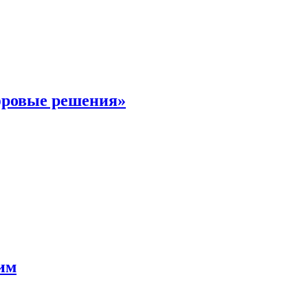
фровые решения»
мим