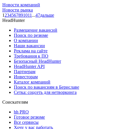
Новости компаний
Новости рынка
1
2
3
4
5
6
7
8
9
10
11
...
47
дальше
HeadHunter
Размещение вакансий
Поиск по резюме
О компании
Наши вакансии
Реклама на сайте
Требования к ПО
Безопасный HeadHunter
HeadHunter API
Партнерам
Инвесторам
Каталог компаний
Поиск по вакансиям в Бериславе
Сетка: соцсеть для нетворкинга
Соискателям
hh PRO
Готовое резюме
Все сервисы
Хочу у вас работать