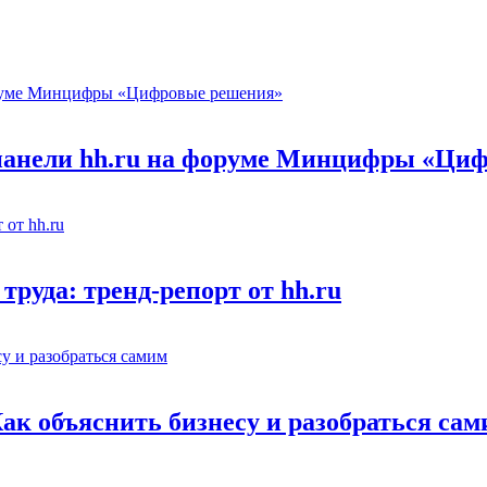
 панели hh.ru на форуме Минцифры «Ци
труда: тренд-репорт от hh.ru
Как объяснить бизнесу и разобраться са