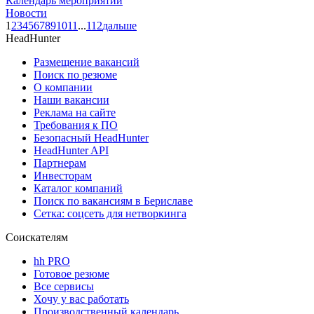
Календарь мероприятий
Новости
1
2
3
4
5
6
7
8
9
10
11
...
112
дальше
HeadHunter
Размещение вакансий
Поиск по резюме
О компании
Наши вакансии
Реклама на сайте
Требования к ПО
Безопасный HeadHunter
HeadHunter API
Партнерам
Инвесторам
Каталог компаний
Поиск по вакансиям в Бериславе
Сетка: соцсеть для нетворкинга
Соискателям
hh PRO
Готовое резюме
Все сервисы
Хочу у вас работать
Производственный календарь