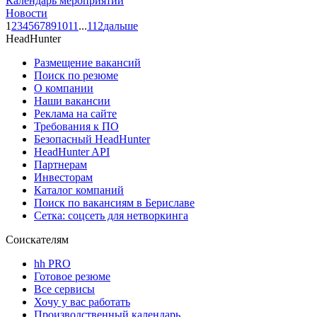
Календарь мероприятий
Новости
1
2
3
4
5
6
7
8
9
10
11
...
112
дальше
HeadHunter
Размещение вакансий
Поиск по резюме
О компании
Наши вакансии
Реклама на сайте
Требования к ПО
Безопасный HeadHunter
HeadHunter API
Партнерам
Инвесторам
Каталог компаний
Поиск по вакансиям в Бериславе
Сетка: соцсеть для нетворкинга
Соискателям
hh PRO
Готовое резюме
Все сервисы
Хочу у вас работать
Производственный календарь