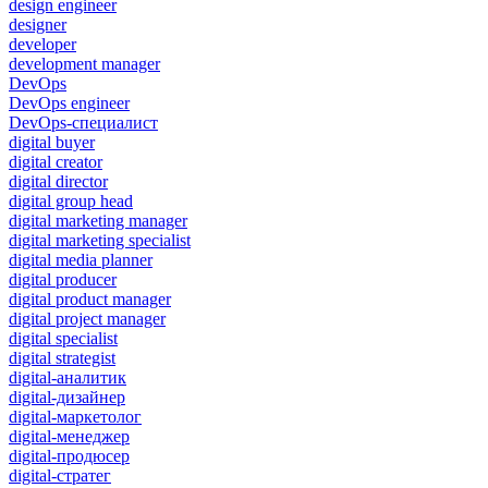
design engineer
designer
developer
development manager
DevOps
DevOps engineer
DevOps-специалист
digital buyer
digital creator
digital director
digital group head
digital marketing manager
digital marketing specialist
digital media planner
digital producer
digital product manager
digital project manager
digital specialist
digital strategist
digital-аналитик
digital-дизайнер
digital-маркетолог
digital-менеджер
digital-продюсер
digital-стратег